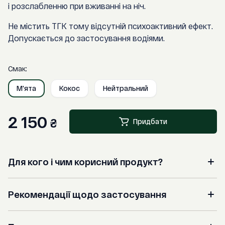
і розслабленню при вживанні на ніч.
Не містить ТГК тому відсутній психоактивний ефект.
Допускається до застосування водіями.
Смак:
М'ята
Кокос
Нейтральний
2 150
₴
Придбати
Для кого і чим корисний продукт?
Підійде тим, хто страждає від тривожності,
Рекомендації щодо застосування
стресу, періодичного болю, спричиненого
хронічними захворюваннями або
В 1 краплі міститься 10 мг КБД. Ефективна доза
перенапруженням унаслідок фізичного