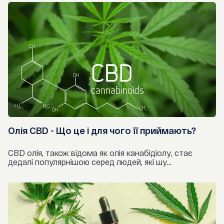
Не рекомендується для людей з гіпотензією.
Олія CBD - Що це і для чого її приймають?
CBD олія, також відома як олія канабідіолу, стає
дедалі популярнішою серед людей, які шу...