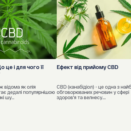
анестетик
Капронова к
бета-блок
Каприлова к
бензодіазе
Капринова к
блокатори 
Лауринова к
противірус
о це і для чого її
Ефект від прийому CBD
інгібітори
?
Енергетична цін
імуномоду
ж відома як олія
CBD (канабідіол) - це одна з най
стає дедалі популярнішою
обговорюваних речовин у сфері
нестероїдн
і шу...
здоров'я та велнесу....
пероральні 
інгібітори 
прокінетик