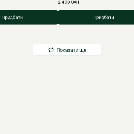
2 400
UAH
Придбати
Придбати
Показати ще