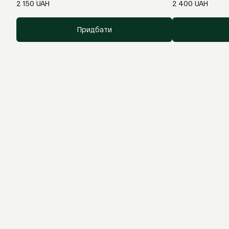
2 150
UAH
2 400
UAH
Придбати