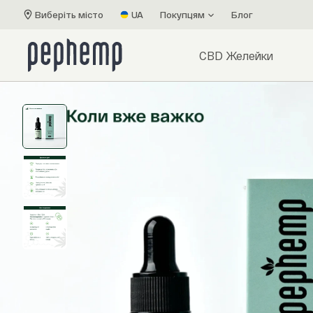
Виберіть місто
UA
Покупцям
Блог
CBD Желейки