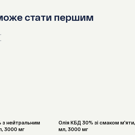
стероїди т
 може стати першим
похідні су
.
.
Не рекомендує
% з нейтральним
Олія КБД 30% зі смаком м'яти,
л, 3000 мг
мл, 3000 мг