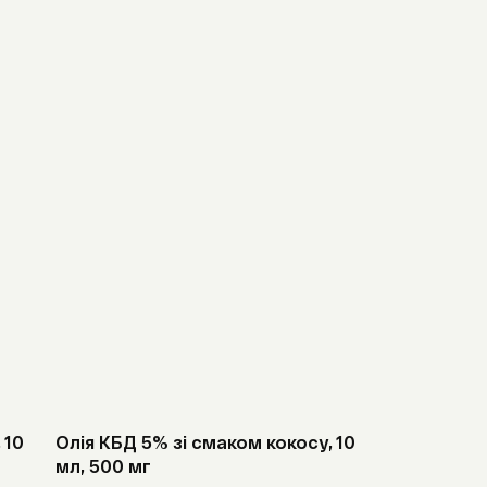
а кортикостероїди,
льфонілсечовини.
ться для людей з гіпотензією.
 10
Олія КБД 5% зі смаком кокосу, 10
мл, 500 мг