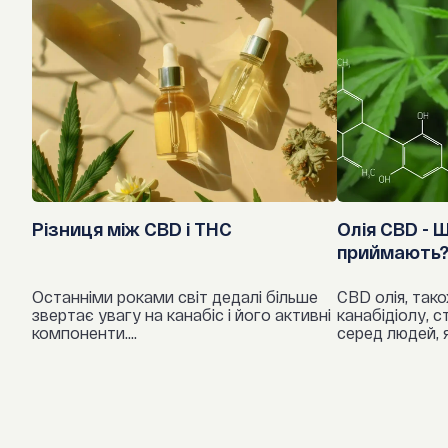
Різниця між CBD і THC
Олія CBD - Щ
приймають
Останніми роками світ дедалі більше
CBD олія, тако
звертає увагу на канабіс і його активні
канабідіолу, 
компоненти....
серед людей, як