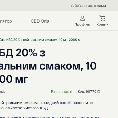
Звʼязатись з нами
алятор
CBD Олія
Профіль
Кошик
Олія КБД 20% з нейтральним смаком, 10 мл, 2000 мг
КБД 20% з
альним смаком, 10
000 мг
В наявності
уків
Код:
98770
ейтральним смаком - швидкий спосіб наповнити
ою кількістю чистого КБД.
рапель з нейтральним смаком під язик за допомогою