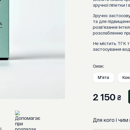
зручної піпетки і
Зручно застосову
та для підвищенн
розв'язання інте
розслабленню при 
Не містить ТГК т
застосування вод
Смак:
М'ята
Кок
2 150
₴
Для кого і чи