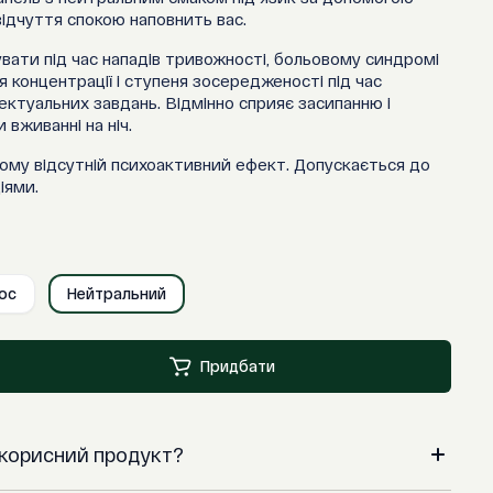
 відчуття спокою наповнить вас.
вати під час нападів тривожності, больовому синдромі
я концентрації і ступеня зосередженості під час
лектуальних завдань. Відмінно сприяє засипанню і
вживанні на ніч.
ому відсутній психоактивний ефект. Допускається до
іями.
ос
Нейтральний
Придбати
м корисний продукт?