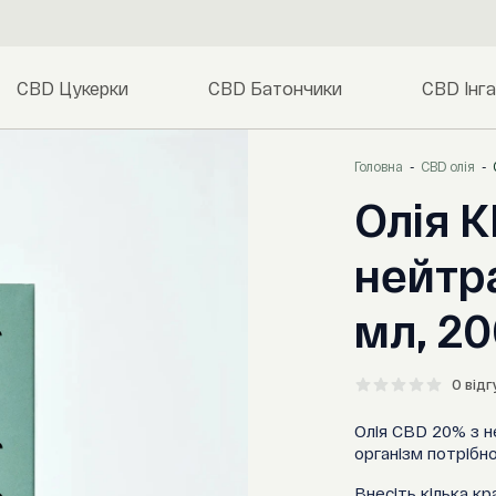
CBD Цукерки
CBD Батончики
CBD Інг
Головна
CBD олія
Олія 
нейтр
мл, 2
0 відг
Олія CBD 20% з н
організм потрібн
Внесіть кілька к