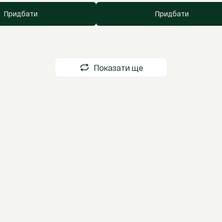
Придбати
Придбати
Показати ще