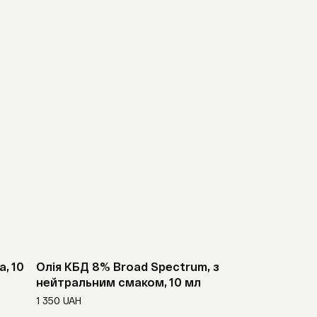
льфонілсечовини.
ться для людей з гіпотензією.
, 10
Олія КБД 8% Broad Spectrum, з
нейтральним смаком, 10 мл
1 350
UAH