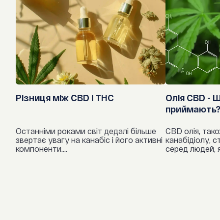
Різниця між CBD і THC
Олія CBD - Щ
приймають
Останніми роками світ дедалі більше
CBD олія, тако
звертає увагу на канабіс і його активні
канабідіолу, 
компоненти....
серед людей, як