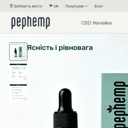
Виберіть місто
UA
Покупцям
Блог
CBD Желейки