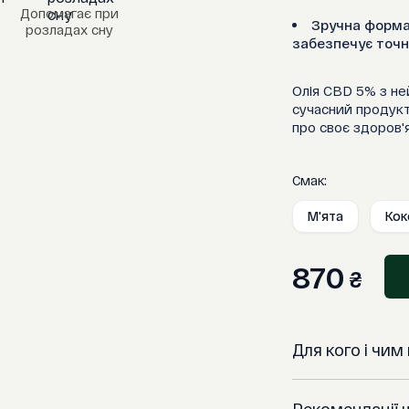
Допомагає при
Зручна форма
розладах сну
забезпечує точн
Олія CBD 5% з ней
сучасний продукт 
про своє здоров'
Смак:
М'ята
Кок
870
₴
Для кого і чи
Підійде тим, х