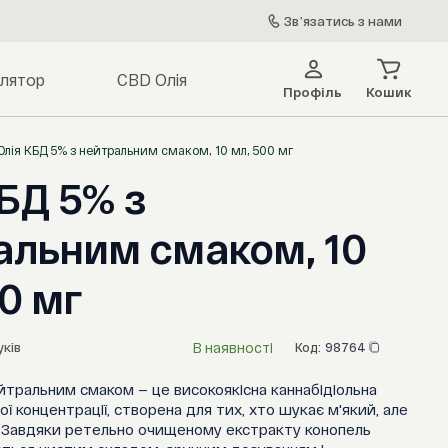
Звʼязатись з нами
алятор
CBD Олія
Профіль
Кошик
Олія КБД 5% з нейтральним смаком, 10 мл, 500 мг
БД 5% з
альним смаком, 10
0 мг
В наявності
уків
Код:
98764
йтральним смаком — це високоякісна каннабідіольна
ї концентрації, створена для тих, хто шукає м'який, але
. Завдяки ретельно очищеному екстракту конопель