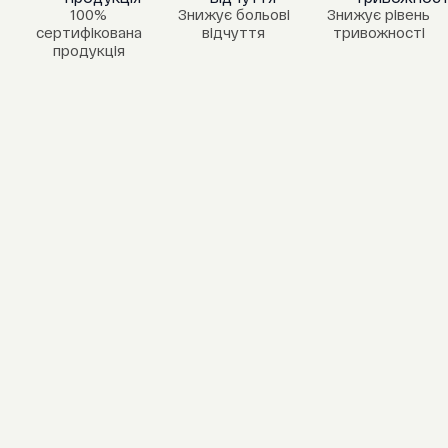
100%
Знижує больові
Знижує рівень
сертифікована
відчуття
тривожності
продукція