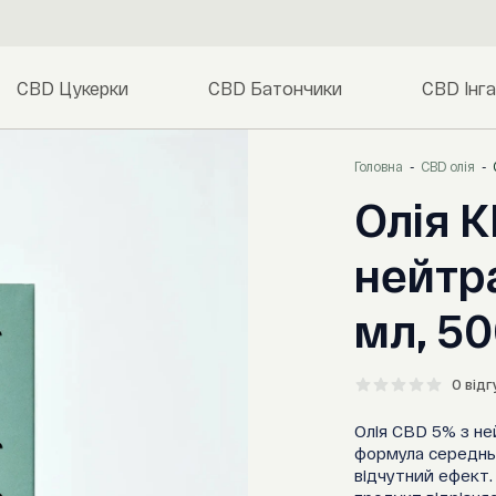
CBD Цукерки
CBD Батончики
CBD Інг
Головна
CBD олія
Олія К
нейтр
мл, 50
0 відг
Олія CBD 5% з не
формула середньо
відчутний ефект