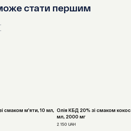
похідні су
 може стати першим
.
.
Не рекомендує
і смаком м'яти, 10 мл,
Олія КБД 20% зі смаком кокоса
мл, 2000 мг
2 150
UAH