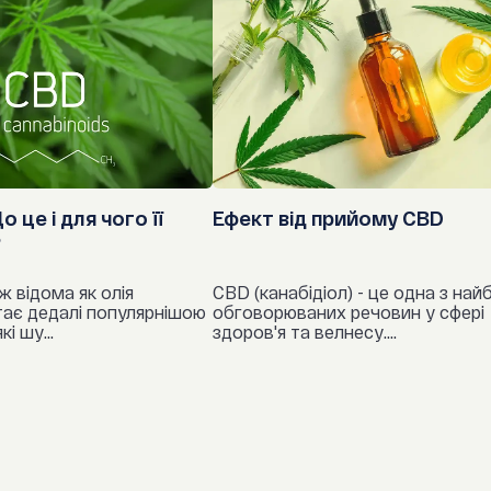
Каприлова к
бензодіазе
Капринова к
блокатори 
Лауринова к
противірус
Енергетична цін
інгібітори
о це і для чого її
Ефект від прийому CBD
імуномоду
?
нестероїдн
ж відома як олія
CBD (канабідіол) - це одна з най
стає дедалі популярнішою
обговорюваних речовин у сфері
пероральні 
і шу...
здоров'я та велнесу....
інгібітори 
прокінетик
стероїди т