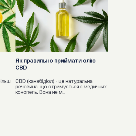
ислота (С8: 0) 5-6.4 г.,
піни,
ислота (С10: 0) 2.9-4.4 г.,
кальцієвих каналів,
ислота (С12: 0) 0.3 г.
ні засоби проти ВІЛ,
ність на 100 г. : 368 кДж.
 ГМГ-КоА-редуктази (статини),
Як правильно приймати олію
лятори,
CBD
і протизапальні препарати,
більш
CBD (канабідіол) - це натуральна
речовина, що отримується з медичних
гіпоглікемічні засоби,
конопель. Вона не м...
протонної помпи (ІПП),
и,
а кортикостероїди,