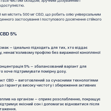
ється чистим складом, зручним дозуванням і
одоступністю.
0 мл містить 500 мг CBD, що робить олію універсальним
енного застосування і поступового досягнення стійкого
 CBD 5%
мак — ідеально підходить для тих, хто віддає
у, ненав'язливому профілю без вираженої конопляної
онцентрація 5% — збалансований варіант для
хто хоче підтримувати помірну дозу.
акт CBD — виготовлений за сучасними технологіями
 що гарантує високу чистоту і збереження активних
вплив на організм — сприяє розслабленню, покращує
підтримує якісний сон і допомагає відновитися після
таження.