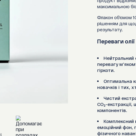
продукт відрізня
максимальною бі
Флакон об'ємом 1
рішенням для щод
результату.
Переваги олії
Нейтральний с
перевагу м'яком
гіркоти.
Оптимальна к
новачків і тих, 
Чистий екстр
CO₂-екстракції,
компонентів.
Комплексний 
емоційний фон, 
фізичного наван