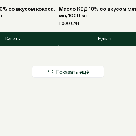
0% со вкусом кокоса,
Масло КБД 10% со вкусом мят
мг
мл, 1000 мг
1 000
UAH
Купить
Купить
Показать ещё