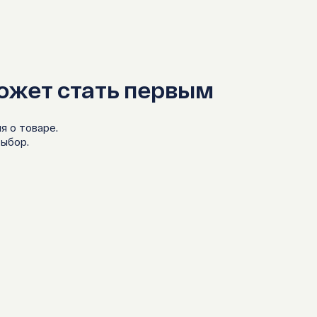
ингибитор
прокинети
стероиды 
ожет стать первым
производн
я о товаре.
выбор.
Не рекомендуе