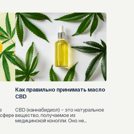
минные препараты,
ает через более длительное время.
тические средства,
орых жирные кислоты:
и,
аторы,
кислота (C6:0) 0.2 г.,
епины,
кислота (С8:0) 5-6.4 г.,
 кальциевых каналов,
кислота (С10:0) 2.9-4.4 г.,
русные средства против ВИЧ,
кислота (С12:0) 0.3 г.
Как правильно принимать масло
ы ГМГ-КоА-редуктазы (статины),
CBD
дуляторы,
з
CBD (каннабидиол) – это натуральное
 сфере
вещество, получаемое из
 ценность на 100 г. : 368 кДж.
ные противовоспалительные препараты,
медицинской конопли. Оно не...
ые гипогликемические средства,