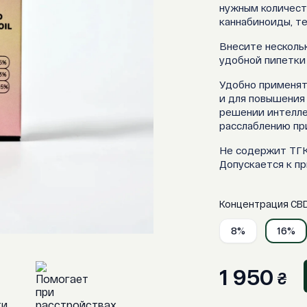
нужным количест
каннабиноиды, те
Внесите несколь
удобной пипетки
Удобно применят
и для повышения
решении интелле
расслаблению при
Не содержит ТГК
Допускается к п
Концентрация СBD
8%
16%
1 950
₴