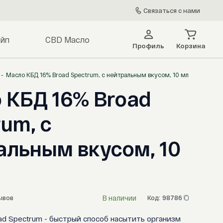
Связаться с нами
йп
CBD Масло
Профиль
Корзина
Масло КБД 16% Broad Spectrum, с нейтральным вкусом, 10 мл
 КБД 16% Broad
um, с
альным вкусом, 10
В наличии
ывов
Код:
98786
ad Spectrum - быстрый способ насытить организм