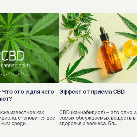
Белки 0.0 г.,
антигиста
эффект наступ
антипсихо
Жиры, из кот
анестетик
МСТ 9.8 г.,
бета-блок
Капроновая 
бензодиаз
Каприловая 
блокаторы
Каприновая 
противови
Лауриновая 
 Что это и для чего
Эффект от приема CBD
ингибитор
ают?
иммуномо
кже известное как
CBD (каннабидиол) — это одно и
идиола, становится все
самых обсуждаемых веществ в
Энергетическая
нестероид
ным среди...
здоровья и велнеса. Бл...
пероральн