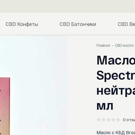
CBD Конфеты
CBD Батончики
CBD Ве
Главная
CBD масло
Масло
Spectr
нейтр
мл
0 отз
Масло с КБД Bro