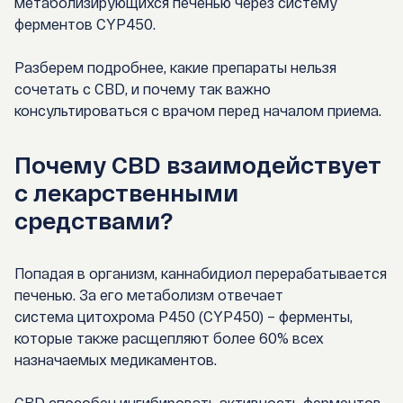
метаболизирующихся печенью через систему
ферментов
CYP450
.
Разберем подробнее,
какие препараты нельзя
сочетать с
CBD
, и почему так важно
консультироваться с врачом перед началом приема.
Почему CBD взаимодействует
с лекарственными
средствами?
Попадая в организм, каннабидиол перерабатывается
печенью. За его метаболизм отвечает
система
цитохрома P450 (CYP450)
– ферменты,
которые также расщепляют более 60% всех
назначаемых медикаментов.
CBD способен
ингибировать активность ферментов