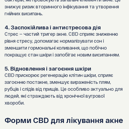
знижує ризик вторинного інфікування та утворення
гнійних висипань.
4. Заспокійлива і антистресова дія
Стрес — частий тригер акне. CBD сприяє зниженню
рівня стресу, допомагає нормалізувати сон і
зменшити гормональні коливання, що побічно
покращує стан шкіри і запобігає новим висипанням.
5. Відновлення і загоєння шкіри
CBD прискорює регенерацію клітин шкіри, сприяє
загоєнню постакне, зменшує вираженість плям,
рубців і слідів від прищів. Це особливо актуально для
людей, які страждають від хронічної вугрової
хвороби.
Форми CBD для лікування акне