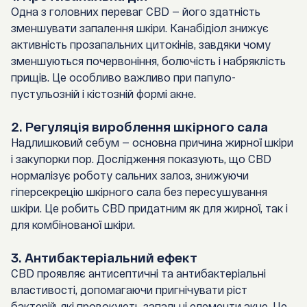
Одна з головних переваг CBD — його здатність
зменшувати запалення шкіри. Канабідіол знижує
активність прозапальних цитокінів, завдяки чому
зменшуються почервоніння, болючість і набряклість
прищів. Це особливо важливо при папуло-
пустульозній і кістозній формі акне.
2. Регуляція вироблення шкірного сала
Надлишковий себум — основна причина жирної шкіри
і закупорки пор. Дослідження показують, що CBD
нормалізує роботу сальних залоз, знижуючи
гіперсекрецію шкірного сала без пересушування
шкіри. Це робить CBD придатним як для жирної, так і
для комбінованої шкіри.
3. Антибактеріальний ефект
CBD проявляє антисептичні та антибактеріальні
властивості, допомагаючи пригнічувати ріст
бактерій, які провокують запальні елементи акне. Це