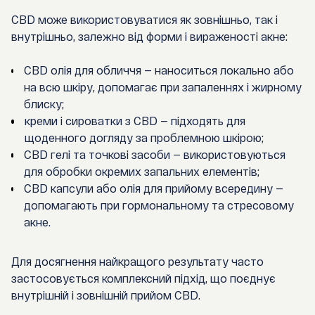
CBD може використовуватися як зовнішньо, так і
внутрішньо, залежно від форми і вираженості акне:
CBD олія для обличчя — наноситься локально або
на всю шкіру, допомагає при запаленнях і жирному
блиску;
креми і сироватки з CBD — підходять для
щоденного догляду за проблемною шкірою;
CBD гелі та точкові засоби — використовуються
для обробки окремих запальних елементів;
CBD капсули або олія для прийому всередину —
допомагають при гормональному та стресовому
акне.
Для досягнення найкращого результату часто
застосовується комплексний підхід, що поєднує
внутрішній і зовнішній прийом CBD.