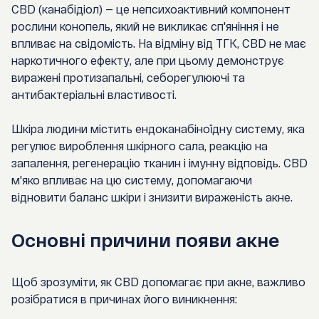
CBD (канабідіол) — це непсихоактивний компонент
рослини конопель, який не викликає сп'яніння і не
впливає на свідомість. На відміну від ТГК, CBD не має
наркотичного ефекту, але при цьому демонструє
виражені протизапальні, себорегулюючі та
антибактеріальні властивості.
Шкіра людини містить ендоканабіноїдну систему, яка
регулює вироблення шкірного сала, реакцію на
запалення, регенерацію тканин і імунну відповідь. CBD
м'яко впливає на цю систему, допомагаючи
відновити баланс шкіри і знизити вираженість акне.
Основні причини появи акне
Щоб зрозуміти, як CBD допомагає при акне, важливо
розібратися в причинах його виникнення: