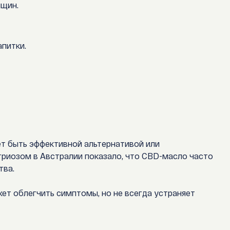
нщин.
апитки.
ет быть эффективной альтернативой или
риозом в Австралии показало, что CBD-масло часто
тва.
жет облегчить симптомы, но не всегда устраняет