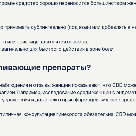
ировке средство хорошо переносится большинством же
 принимать сублингвально (под язык) или добавлять в н
та или поясницы для снятия спазмов.
 вагинально для быстрого действия в зоне боли.
оливающие препараты?
 наблюдения и отзывы женщин показывают, что CBD мож
апией. Например, исследование среди женщин с эндомет
е упражнения и даже некоторые фармацевтические средс
етипичная, консультация гинеколога обязательна. CBD мо