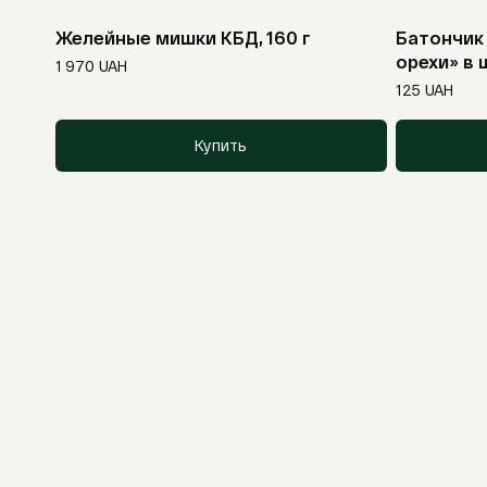
Желейные мишки КБД, 160 г
Батончик 
орехи» в 
1 970
UAH
125
UAH
Купить