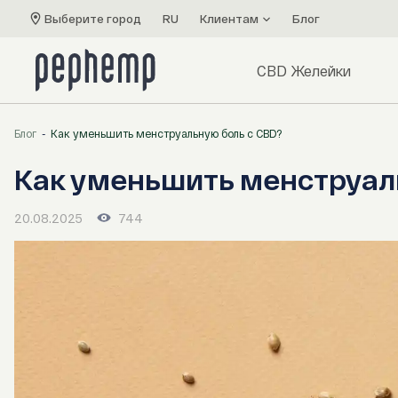
Выберите город
RU
Клиентам
Блог
CBD Желейки
Блог
Как уменьшить менструальную боль с CBD?
Как уменьшить менструал
20.08.2025
744