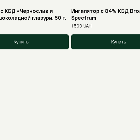
с КБД «Чернослив и
Ингалятор с 84% КБД Bro
Новинка
шоколадной глазури, 50 г.
Spectrum
1 599
UAH
Купить
Купить