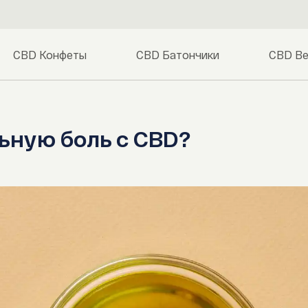
CBD Конфеты
CBD Батончики
CBD Ве
ьную боль с CBD?